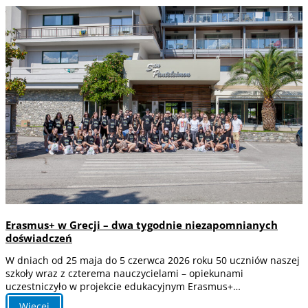
przydatne
informacje
i
serwisy
internetowe
Erasmus+ w Grecji – dwa tygodnie niezapomnianych
doświadczeń
W dniach od 25 maja do 5 czerwca 2026 roku 50 uczniów naszej
szkoły wraz z czterema nauczycielami – opiekunami
uczestniczyło w projekcie edukacyjnym Erasmus+…
:
Więcej