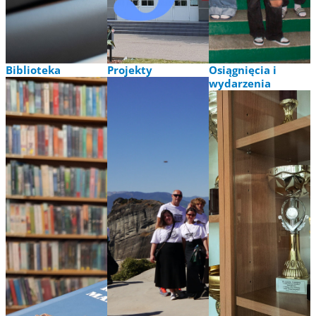
z uczniem
rekrutacji
przewlekle
chorym
Biblioteka
Projekty
Osiągnięcia i
wydarzenia
Wydarzenia
Erasmus +
Zbiory
POWER
Nasi
Katalog
„Czyste
olimpijczycy
NPRC
powietrze –
Konkursy
Linki
LoKen
Sport
O bibliotece
jesteśmy na
Wydarzenia
Archiwum
TAK!”
patriotyczno –
biblioteki
“e-Przyrodnik”
sportowe
Dzień Ziemi
Oddział
Edukacja
Przygotowania
szkoły dla
Wojskowego
przyszłości
Ziemi
Ziemia jest
tylko jedna
PEACE Cross-