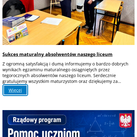
Sukces maturalny absolwentów naszego liceum
Z ogromną satysfakcją i dumą informujemy o bardzo dobrych
wynikach egzaminu maturalnego osiągniętych przez
tegorocznych absolwentów naszego liceum. Serdecznie
gratulujemy wszystkim maturzystom oraz dziękujemy za…
:
Więcej
Sukces
maturalny
absolwentów
naszego
liceum