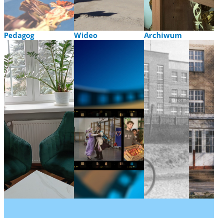
cultural
Understanding
Pedagog
Wideo
Archiwum
Godziny pracy
Promocja
Jesienne Trele
pedagoga
szkoły
Szkolny Festiwal
szkolnego
Filmy
Talentów
Strony
szkolne
Gazetka szkolna
profilaktyczne
Cenzor
i bezpłatne
Oranienburg_200
infolinie
Oświęcim 2009
Literatura dla
Warsztaty
uczniów i
ekologiczne
rodziców
Wymiana
młodzieży
Audycje
radiowęzła
szkolnego