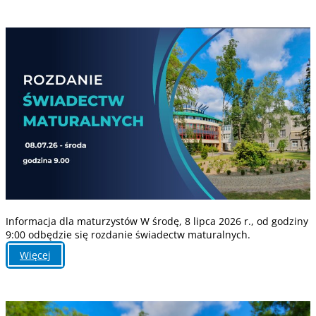
o
RZĄDOWYM
PROGRAMIE
POMOCY
UCZNIOM
NIEPEŁNOSPRAWNYM
Informacja dla maturzystów W środę, 8 lipca 2026 r., od godziny
9:00 odbędzie się rozdanie świadectw maturalnych.
:
Więcej
Bez
tytułu