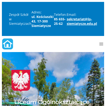
Adres:
Zespół Szkół
Telefon:
Email:
ul. Kościuszki
w
85 655-
sekretariat@lo-
43, 17-300
Siemiatyczach
25-62
siemiatycze.edu.pl
Siemiatycze
Liceum Ogólnokształcące