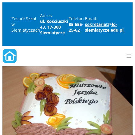
Adres:
Zespół Szkół
Telefon:
Email:
ul. Kościuszki
w
85 655-
sekretariat@lo-
43, 17-300
Siemiatyczach
25-62
siemiatycze.edu.pl
Siemiatycze