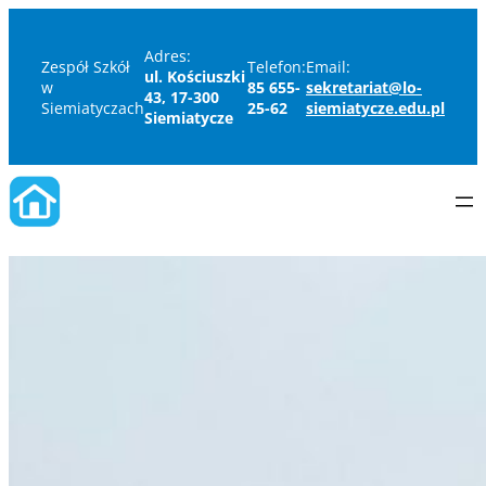
Adres:
Zespół Szkół
Telefon:
Email:
ul. Kościuszki
w
85 655-
sekretariat@lo-
43, 17-300
Siemiatyczach
25-62
siemiatycze.edu.pl
Siemiatycze