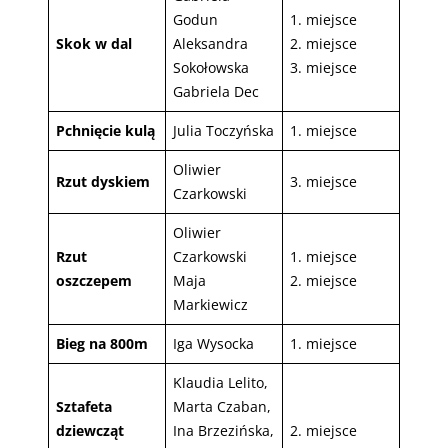
Godun
1. miejsce
Skok w dal
Aleksandra
2. miejsce
Sokołowska
3. miejsce
Gabriela Dec
Pchnięcie kulą
Julia Toczyńska
1. miejsce
Oliwier
Rzut dyskiem
3. miejsce
Czarkowski
Oliwier
Rzut
Czarkowski
1. miejsce
oszczepem
Maja
2. miejsce
Markiewicz
Bieg na 800m
Iga Wysocka
1. miejsce
Klaudia Lelito,
Sztafeta
Marta Czaban,
dziewcząt
Ina Brzezińska,
2. miejsce